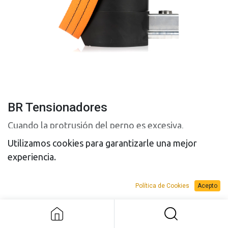
BR Tensionadores
Cuando la protrusión del perno es excesiva,
nuestros tensionadores BR son la mejor solución
Utilizamos cookies para garantizarle una mejor
experiencia.
Modelo
Política de Cookies
Acepto
BR Tensionadores