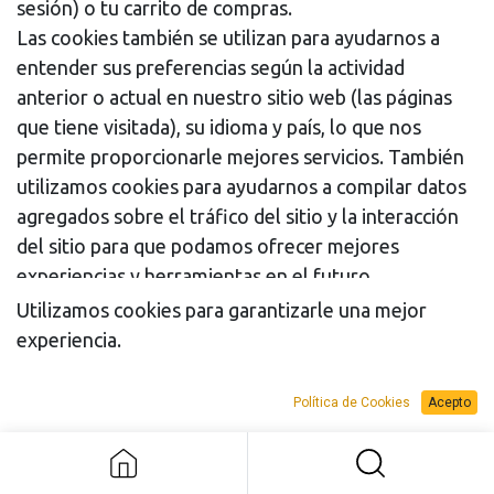
sesión) o tu carrito de compras.
Las cookies también se utilizan para ayudarnos a
entender sus preferencias según la actividad
anterior o actual en nuestro sitio web (las páginas
que tiene visitada), su idioma y país, lo que nos
permite proporcionarle mejores servicios. También
utilizamos cookies para ayudarnos a compilar datos
agregados sobre el tráfico del sitio y la interacción
del sitio para que podamos ofrecer mejores
experiencias y herramientas en el futuro.
Utilizamos cookies para garantizarle una mejor
He aquí un resumen de las cookies que pueden
experiencia.
almacenarse en su dispositivo cuando visite nuestro
sitio web:
Política de Cookies
Acepto
Categoría
de cookies
Finalidad
Eje