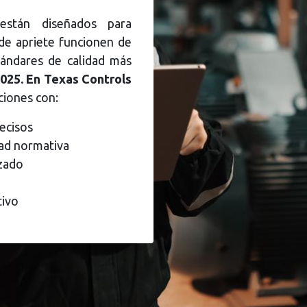
 están diseñados para
 de apriete funcionen de
ándares de calidad más
025. En Texas Controls
ciones con:
ecisos
ad normativa
izado
tivo