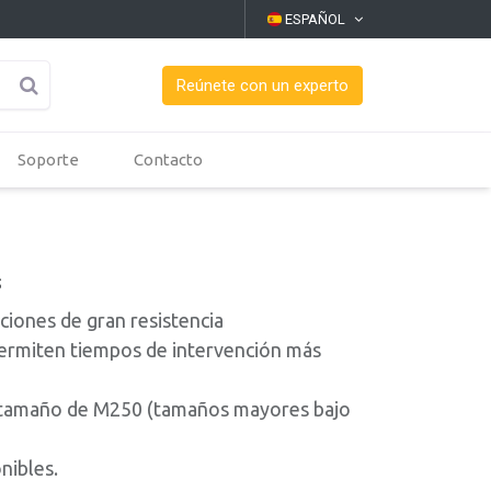
ESPAÑOL
Reúnete con un experto
Soporte
Contacto
s
aciones de gran resistencia
 permiten tiempos de intervención más
n tamaño de M250 (tamaños mayores bajo
nibles.