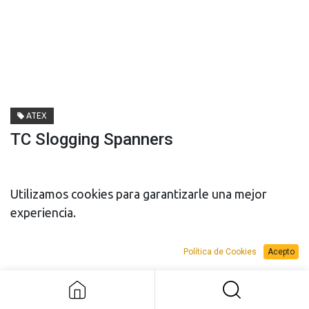
ATEX
TC Slogging Spanners
Utilizamos cookies para garantizarle una mejor
experiencia.
PRESUPUESTO
PRESUPUESTO
Política de Cookies
Acepto
TC Slogging Spanners
VENTA
ALQUILER
Add to Request Budget