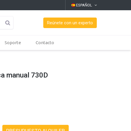
ESPAÑOL
Reúnete con un experto
Soporte
Contacto
ca manual 730D
PRESUPUESTO ALQUILER