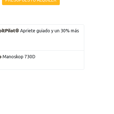
oltPilot®
Apriete guiado y un 30% más
o
Manoskop 730D