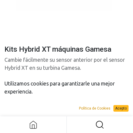
Kits Hybrid XT máquinas Gamesa
Cambie fácilmente su sensor anterior por el sensor
Hybrid XT en su turbina Gamesa.
Utilizamos cookies para garantizarle una mejor
Kit de retroadaptación de anemómetro (n/p 8535).
experiencia.
Incluye:
• 9387 - Anemómetro Push-Pull Hybrid XT
• 9234 - Cable de 10 m
Política de Cookies
Acepto
Kits Hybrid XT máquinas Gamesa
• 8542 - Adaptador mecánico (necesario para montar
el sensor)