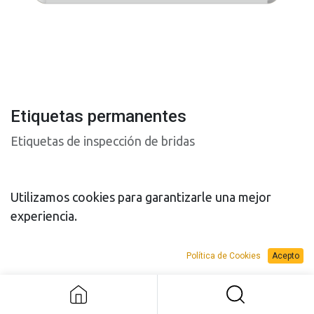
Etiquetas permanentes
Etiquetas de inspección de bridas
Utilizamos cookies para garantizarle una mejor
experiencia.
PRESUPUESTO
PRESUPUESTO
Política de Cookies
Acepto
Etiquetas permanentes
VENTA
ALQUILER
Add to Request Budget