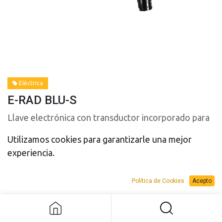
Eléctrica
E-RAD BLU-S
Llave electrónica con transductor incorporado para
mayor precisión.
Utilizamos cookies para garantizarle una mejor
Además, dispone de indicadores de apriete/afloje en
experiencia.
ambos lados y protección por contraseña para un
apriete controlado y preciso.
Política de Cookies
Acepto
E-RAD BLU-S
Modelo