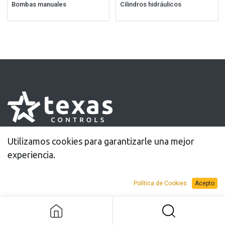
Bombas manuales
Cilindros hidráulicos
30 años de soluciones innovadoras
Utilizamos cookies para garantizarle una mejor
para el apriete controlado
experiencia.
Política de Cookies
Acepto
Información