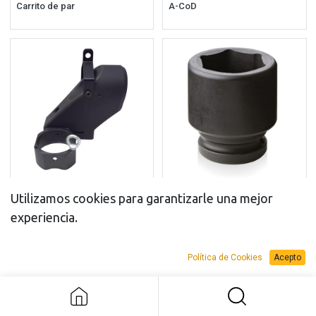
Carrito de par
A-CoD
Brazos de reacción especiales
Vasos de impacto
Utilizamos cookies para garantizarle una mejor
experiencia.
Política de Cookies
Acepto