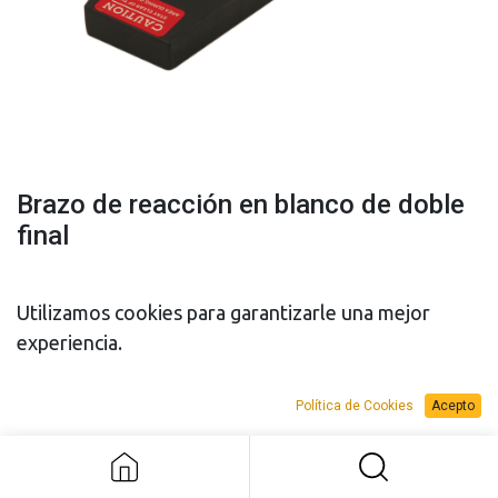
Brazo de reacción en blanco de doble
final
Utilizamos cookies para garantizarle una mejor
experiencia.
PRESUPUESTO
PRESUPUESTO
Brazo de reacción en blanco de
Política de Cookies
Acepto
doble final
VENTA
ALQUILER
Add to Request Budget