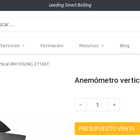
Leading Smart Bolting
Servicios
Formación
Recursos
Blog
rtical RM YOUNG 27106T
Anemómetro verti
PRESUPUESTO VENTA