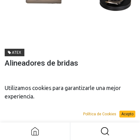
ATEX
Alineadores de bridas
Utilizamos cookies para garantizarle una mejor
experiencia.
PRESUPUESTO
PRESUPUESTO
Política de Cookies
Acepto
Alineadores de bridas
VENTA
ALQUILER
Add to Request Budget