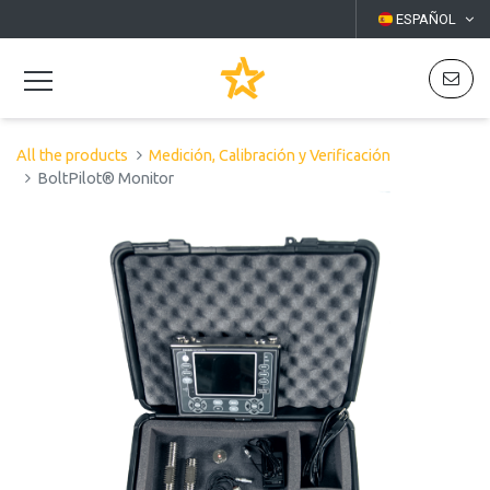
ESPAÑOL
All the products
Medición, Calibración y Verificación
BoltPilot® Monitor