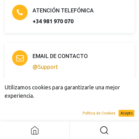
ATENCIÓN TELEFÓNICA
+34 981 970 070
EMAIL DE CONTACTO
@Support
Utilizamos cookies para garantizarle una mejor
experiencia.
ENVÍANOS TU CONSULTA
Política de Cookies
Acepto
Nombre y apellidos
*