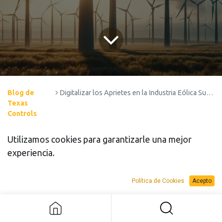
Blog de
Digitalizar los Aprietes en la Industria Eólica Supone una Mejora de la Eficiencia en un 30%
Texas
Controls
En la industria eólica,
el apriete correcto de los
Utilizamos cookies para garantizarle una mejor
pernos es crucial para la eficiencia y la seguridad
.
experiencia.
Este proceso implica asegurar la tensión adecuada
de los pernos que mantienen unidos los
Política de Cookies
Acepto
componentes críticos de los aerogeneradores.
Digitalizar este proceso no solo garantiza una
trazabilidad perfecta y un control del estado de