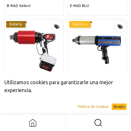
B-RAD Select
E-RAD BLU
Batería
Eléctrica
Utilizamos cookies para garantizarle una mejor
B-RAD X
E-RAD BLU-S
experiencia.
Batería
Neumática
Política de Cookies
Acepto