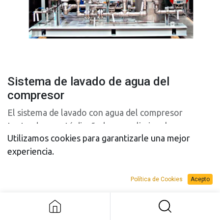
Sistema de lavado de agua del
compresor
El sistema de lavado con agua del compresor
Lectrodryer está diseñado para eliminar la
Utilizamos cookies para garantizarle una mejor
acumulación de materiales extraños de los álabes
experiencia.
del compresor de la turbina de combustión para
aumentar la eficiencia y la presión de descarga del
compresor.
Sistema de lavado de agua del
Política de Cookies
Acepto
compresor