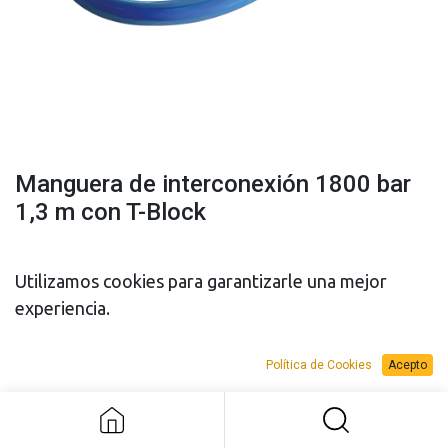
Manguera de interconexión 1800 bar
1,3 m con T-Block
Utilizamos cookies para garantizarle una mejor
experiencia.
PRESUPUESTO
PRESUPUESTO
Manguera de interconexión 1800 bar
Política de Cookies
Acepto
1,3 m con T-Block
VENTA
ALQUILER
Add to Request Budget